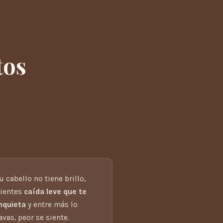
tos
u cabello no tiene brillo,
sientes
caída leve que te
nquieta
y entre más lo
avas, peor se siente.