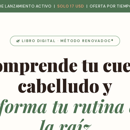
 DE LANZAMIENTO ACTIVO |
SOLO 17 USD
| OFERTA POR TIEMP
🌿 LIBRO DIGITAL · MÉTODO RENOVADOC®
mprende tu cu
cabelludo y
forma tu rutina
la raíz