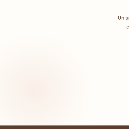
Un s
c