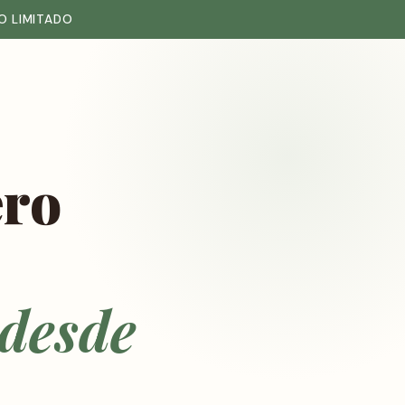
O LIMITADO
ero
 desde