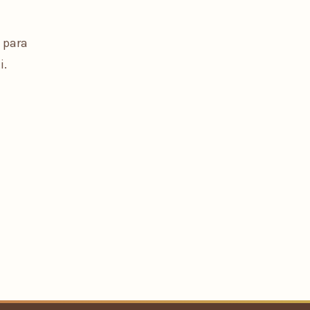
 para
i.