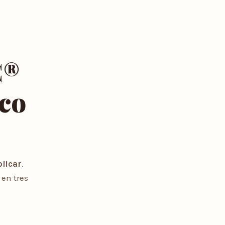
C®
ico
licar
.
 en tres