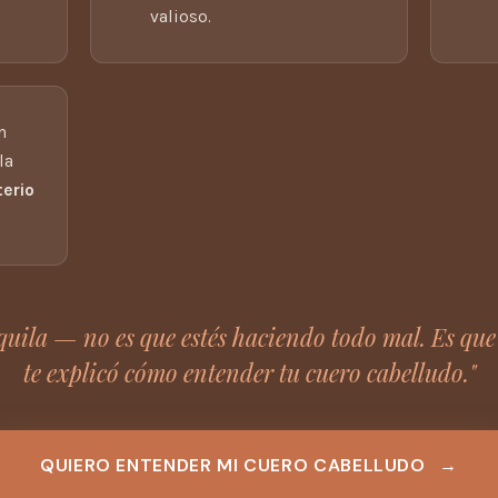
valioso.
n
la
terio
quila — no es que estés haciendo todo mal. Es que
te explicó cómo entender tu cuero cabelludo."
QUIERO ENTENDER MI CUERO CABELLUDO
→