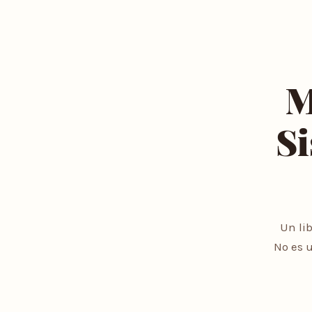
M
Si
Un li
No es u