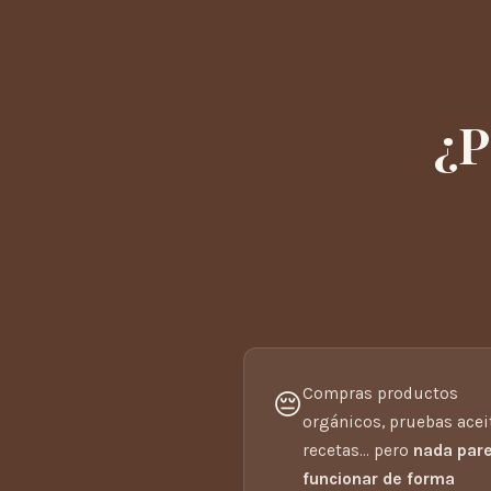
¿P
Compras productos
😔
orgánicos, pruebas acei
recetas… pero
nada par
funcionar de forma