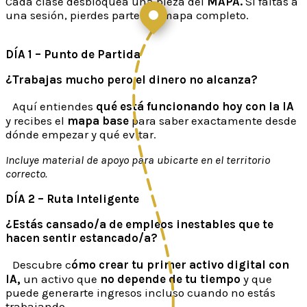
Cada clase desbloquea una pieza del
MAPA.
Si faltas a
una sesión, pierdes parte del mapa completo.
DÍA 1 – Punto de Partida
¿Trabajas mucho pero el dinero no alcanza?
Aquí entiendes
qué está funcionando hoy con la IA
y recibes el
mapa base
para saber exactamente desde
dónde empezar y qué evitar.
Incluye material de apoyo para ubicarte en el territorio
correcto.
DÍA 2 – Ruta Inteligente
¿Estás cansado/a de empleos inestables que te
hacen sentir estancado/a?
Descubre c
ómo crear tu primer activo digital con
IA,
un activo que
no depende de tu tiempo
y que
puede generarte ingresos incluso cuando no estás
trabajando.