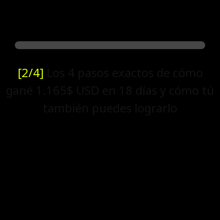
[2/4]
Los 4 pasos exactos de cómo
gané 1.165$ USD en 18 días y cómo tú
también puedes lograrlo