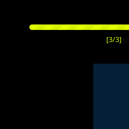
[3/3]
Ún