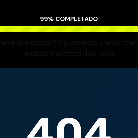
99% COMPLETADO
ete al método AX y empieza a imprimir 
incluso mientras duermes