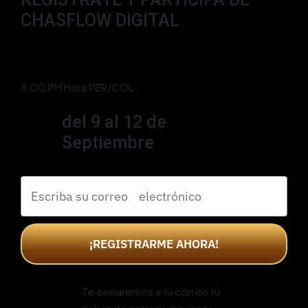
CHASFLOW DIGITAL
8:00 PM Hora PER/COL
del 9 al 12 de
Septiembre
¡REGISTRARME AHORA!
Te enviaremos a tu correo tu