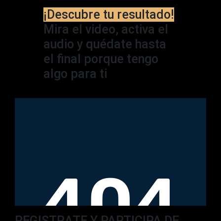
¡Descubre tu resultado!
Mira el video, activa el
audio y quédate hasta
el final porque tengo
algo para ti
REGISTRATE Y PARTICIPA DE