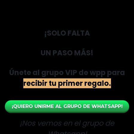
¡SOLO FALTA
UN PASO MÁS!
Únete al grupo VIP de wpp para
recibir tu primer regalo.
¡QUIERO UNIRME AL GRUPO DE WHATSAPP!
¡Nos vemos en el grupo de
Whatsapp!