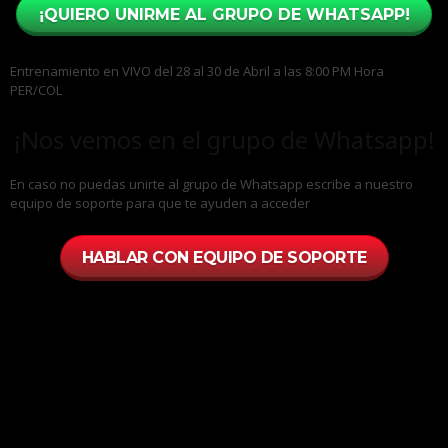
¡QUIERO UNIRME AL GRUPO DE WHATSAPP!
Entrenamiento en VIVO del 28 al 30 de Abril a las 8:00 PM Hora
PER/COL
¡Nos vemos en el grupo de Whatsapp!
En caso no puedas unirte al grupo de Whatsapp escribe a nuestro
equipo de soporte para que te ayuden a acceder
HABLAR CON EQUIPO DE SOPORTE