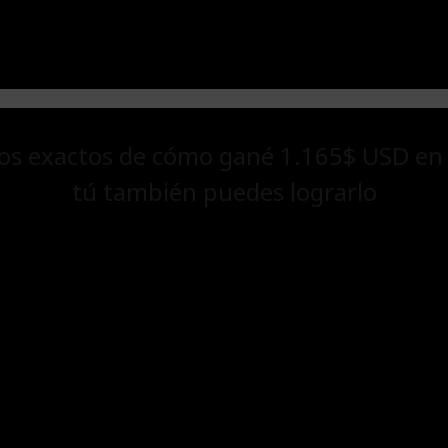
os exactos de cómo gané 1.165$ USD en 
tú también puedes lograrlo