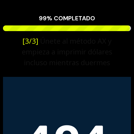
99% COMPLETADO
[3/3]
Únete al método AX y
empieza a imprimir dólares
incluso mientras duermes