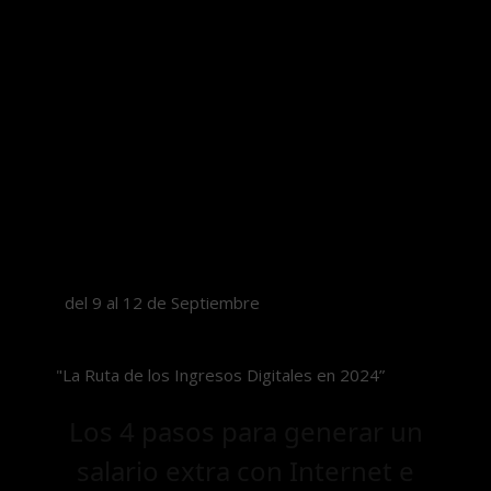
del 9 al 12 de Septiembre
"La Ruta de los Ingresos Digitales en 2024”
Los 4 pasos para generar un
salario extra con Internet e