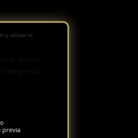
 y utilizar el
erar dinero
 inteligencia
io
 previa