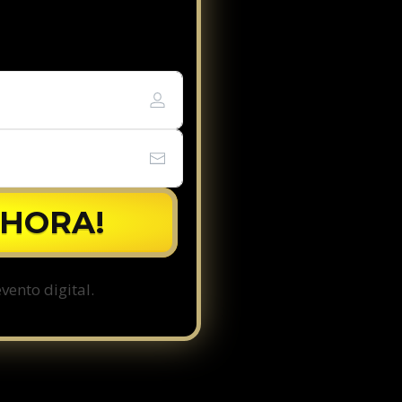
AHORA!
vento digital.