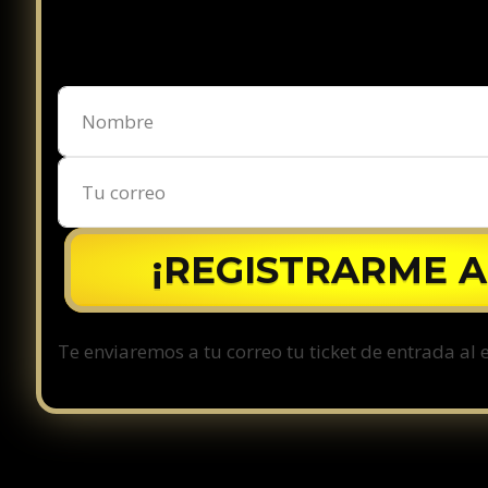
¡REGISTRARME 
Te enviaremos a tu correo tu ticket de entrada al e