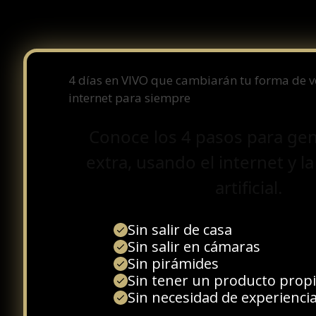
4 días en VIVO que cambiarán tu forma de ver
internet para siempre
Conoce los 4 pasos para gen
extra, usando el internet y la
artificial.
Sin salir de casa
Sin salir en cámaras
Sin pirámides
Sin tener un producto prop
Sin necesidad de experiencia